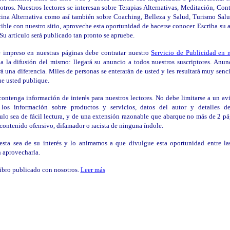
tros. Nuestros lectores se interesan sobre Terapias Alternativas, Meditación, Cont
cina Alternativa como así también sobre Coaching, Belleza y Salud, Turismo Salu
ble con nuestro sitio, aproveche esta oportunidad de hacerse conocer. Escriba su a
Su artículo será publicado tan pronto se apruebe.
e impreso en nuestras páginas debe contratar nuestro
Servicio de Publicidad en 
 a la difusión del mismo: llegará su anuncio a todos nuestros suscriptores. Anun
 una diferencia. Miles de personas se enterarán de usted y les resultará muy senci
que usted publique.
contenga información de interés para nuestros lectores. No debe limitarse a un avi
los información sobre productos y servicios, datos del autor y detalles d
lo sea de fácil lectura, y de una extensión razonable que abarque no más de 2 p
 contenido ofensivo, difamador o racista de ninguna índole.
sta sea de su interés y lo animamos a que divulgue esta oportunidad entre la
n aprovecharla.
libro publicado con nosotros.
Leer más