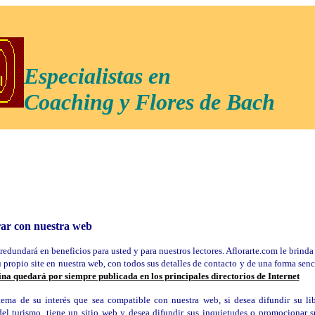
Especialistas en
Coaching y Flores de Bach
rar con nuestra web
edundará en beneficios para usted y para nuestros lectores. Aflorarte.com le brinda
u propio site en nuestra web, con todos sus detalles de contacto y de una forma senc
na quedará por siempre publicada en los principales directorios de Internet
tema de su interés que sea compatible con nuestra web, si desea difundir su lib
del turismo, tiene un sitio web y desea difundir sus inquietudes o promocionar 