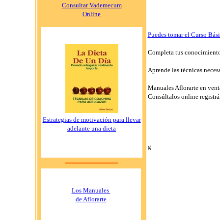
Consultar Vademecum
Online
Puedes tomar el Curso Bás
Completa tus conocimiento
Aprende las técnicas necesa
Manuales Aflorarte en ven
Consúltalos online registr
Estrategias de motivación para llevar
adelante una dieta
g
Los Manuales
de Aflorarte