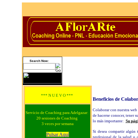
Search Now:
*** N U E V O ***
Beneficios de Colabo
Colaborar con nuestra web r
Servicio de Coaching para Adelgazar:
de hacerse conocer, tener s
20 sesiones de Coaching
lo más importante:
Su pági
3 veces por semana
Si desea compartir algún 
Pulsar Aquí
profesional de la salud o 