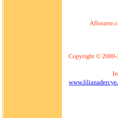
Aflorarte.c
Copyright © 2000-
In
www.lilianadercye