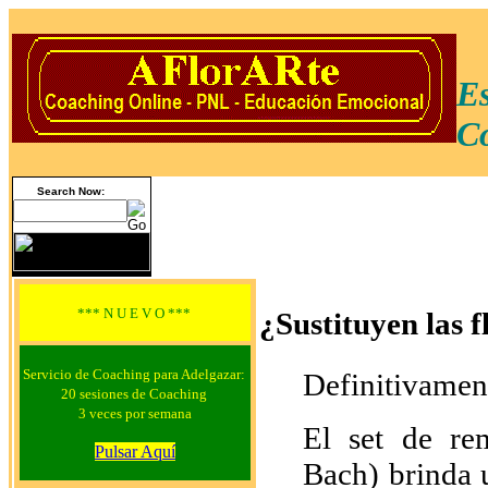
Es
Co
Search Now:
*** N U E V O ***
¿Sustituyen las f
Servicio de Coaching para Adelgazar:
Definitivamen
20 sesiones de Coaching
3 veces por semana
El set de re
Pulsar Aquí
Bach) brinda 