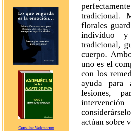
perfectame
tradicional.
florales guar
individuo 
tradicional, 
cuerpo. Ambo
uno es el comp
con los remed
ayuda para 
lesiones, p
intervención
considerársel
actúan sobre v
Consultar Vademecum