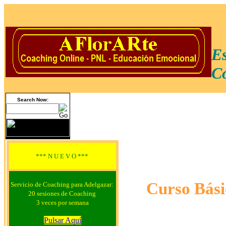
Es
Co
Search Now:
*** N U E V O ***
Curso Bási
Servicio de Coaching para Adelgazar:
20 sesiones de Coaching
3 veces por semana
Pulsar Aquí