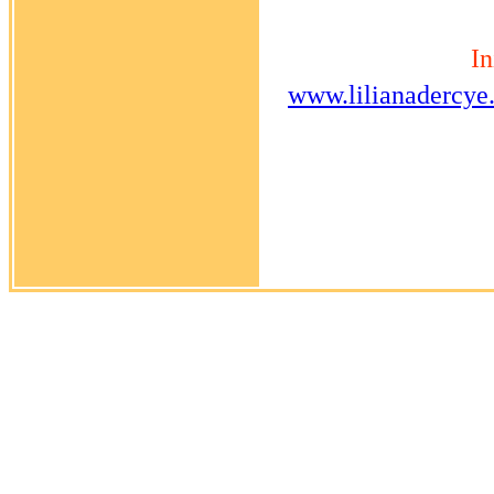
In
www.lilianadercye