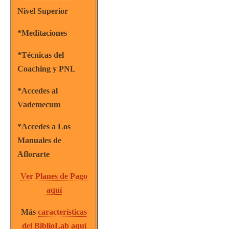
Nivel Superior
*Meditaciones
*Técnicas del
Coaching y PNL
*Accedes al
Vademecum
*Accedes a Los
Manuales de
Aflorarte
Ver Planes de Pago
aquí
Más
características
del BiblioLab aquí