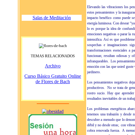
Elevando las vibraciones
los pen
estos pensamientos y la inaugura
Salas de Meditación
impacto benéfico como puede serl
energía luminosa. Con desear “ya
lo es porque la idea de confund
emociones negativas o parar la ru
intensifica. Así es que posiblem
sospechas e imaginaciones sig
transformaciones esenciales a p
TEMAS RELACIONADOS
funcionan; resultan odiosas y o
infranqueables.
Los pensamientos
Archivo
emoción con las que usted guste v
jardinero.
Curso Básico Gratuito Online
de Flores de Bach
Los pensamientos negativos deja
productivos.
No se trata de gene
rostro sucio. Hay que aprender 
resultados inevitables de un traba
Los problemas energéticos abar
tenemos una trabazón y desde nu
descubre a menudo que lo denomin
débil y no desde otras;
con vibra
cobra renovada fuerza.
A menudo