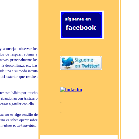
y aconsejan observar los
s de respirar, rutinas y
ativos principalmente los
, la desconfianza, etc. Las
ada una a su modo intenta
del exterior que resulten
ner este hábito por mucho
 abandonan con tristeza o
zar a gatillar con ello.
a, no es algo sencillo de
mino es saber operar sobre
uraleza es aristocrática: