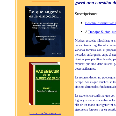
¿será una cuestión d
Suscripciones:
Boletín Informativo: 
A
Trabajos Sucios, ju
Muchas escuelas filosóficas o s
pensamientos regulándolos evita
variadas técnicas con el propós
versados en la queja, culpa al exte
técnicas para planificar la vida, p
explicar que uno debe buscar pe
desestabilizantes.
La recomendación no puede guarda
tiempo. Así es que muchos se tort
cinismo abrumados fundamentalment
La experiencia confirma que con 
lograr y sostener sin volverse lo
ella de un modo inteligente: ni 
siempre se impone y se va enseñ
Consultar Vademecum