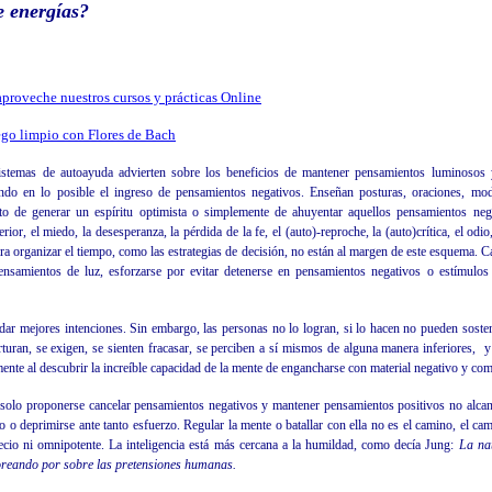
e energías?
aproveche nuestros cursos y prácticas Online
ego limpio con Flores de Bach
istemas de autoayuda advierten sobre los beneficios de mantener pensamientos luminosos 
ndo en lo posible el ingreso de pensamientos negativos. Enseñan posturas, oraciones, modo
ito de generar un espíritu optimista o simplemente de ahuyentar aquellos pensamientos neg
rior, el miedo, la desesperanza, la pérdida de la fe, el (auto)-reproche, la (auto)crítica, el odio
ara organizar el tiempo, como las estrategias de decisión,
no están al margen de este esquema. C
nsamientos de luz, esforzarse por evitar detenerse en pensamientos negativos o estímulos 
r mejores intenciones. Sin embargo, las personas no lo logran, si lo hacen no pueden soste
uran, se exigen, se sienten fracasar, se perciben a sí mismos de alguna manera inferiores,
y
e al descubrir la increíble capacidad de la mente de engancharse con material negativo y comen
solo proponerse cancelar pensamientos negativos y mantener pensamientos positivos no alcanz
co o deprimirse ante tanto esfuerzo. Regular la mente o batallar con ella no es el camino, el ca
necio ni omnipotente. La inteligencia está más cercana a la humildad, como decía Jung:
La nat
oreando por sobre las pretensiones humanas.