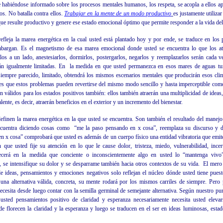
 habiéndose informado sobre los procesos mentales humanos, los respeta, se acopla a ellos 
os. No batalla contra ellos.
Trabajar en la mente de un modo productivo
es justamente utilizar
e resulte productivo y genere ese estado emocional óptimo que permite responder a la vida 
fleja la marea energética en la cual usted está plantado hoy y por ende, se traduce en los
mbargan. Es el magnetismo de esa marea emocional donde usted se encuentra lo que los at
rlos a un lado, anestesiarlos, dormirlos, postergarlos, negarlos y reemplazarlos serán cada
án igualmente limitadas. En
la medida en que usted permanezca en esos mares de aguas turb
siempre parecido, limitado, obtendrá los mismos escenarios mentales que producirán esos cl
es que estos problemas pueden revertirse del mismo modo sencillo y hasta imperceptible com
válidos para los estados positivos también: ellos también atraerán una multiplicidad de ideas,
ente, es decir, atraerán beneficios en el exterior y un incremento del bienestar.
inen la marea energética en la que usted se encuentra. Son también el resultado del manejo 
ncuentra diciendo cosas como
“me la paso pensando en x cosa”, reemplaza su discurso y d
n x cosa” comprobará que usted es además de un cuerpo físico una entidad vibratoria que emite
que usted fije su atención en lo que le cause dolor, tristeza, miedo, vulnerabilidad, incer
recerá en la medida que conciente o inconscientemente algo en usted lo “mantenga viv
, se intensifique su dolor y se desparrame también hacia otros contextos de su vida.
El mero
e ideas, pensamientos y emociones negativos solo reflejan el núcleo dónde usted tiene puest
 una alternativa válida, concreta, su mente rodará por los mismos carriles de siempre. Per
necesita desde luego contar con la semilla germinal de semejante alternativa. Según nuestro punt
usted pensamientos positivo de claridad y esperanza necesariamente necesita usted elevar
de florecen la claridad y la esperanza y luego se traducen en el ser en ideas luminosas, esta