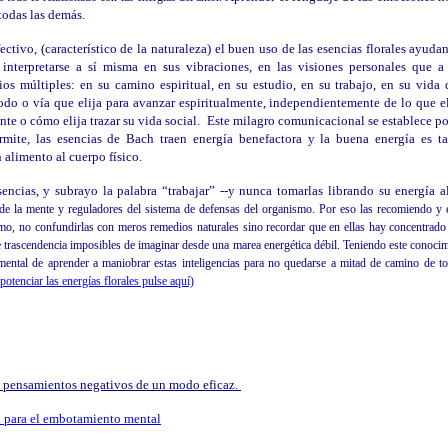
todas las demás.
ivo, (característico de la naturaleza) el buen uso de las esencias florales ayuda
a interpretarse a sí misma en sus vibraciones, en las visiones personales que 
os múltiples: en su camino espiritual, en su estudio, en su trabajo, en su vida 
o o vía que elija para avanzar espiritualmente, independientemente de lo que eli
te o cómo elija trazar su vida social.
Este milagro comunicacional se establece p
ermite, las esencias de Bach traen energía benefactora y la buena energía es t
alimento al cuerpo físico.
ncias, y subrayo la palabra “trabajar” --y nunca tomarlas librando su energía al 
de la mente y reguladores del sistema de defensas del organismo. Por eso las recomiendo y e
mo, no confundirlas con meros remedios naturales sino recordar que en ellas hay concentrado
e trascendencia imposibles de imaginar desde una marea energética débil. Teniendo este conoci
mental de aprender a maniobrar estas inteligencias para no quedarse a mitad de camino de to
potenciar las energías florales pulse aquí)
los pensamientos negativos de un modo eficaz.
h para el embotamiento mental