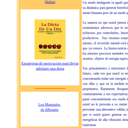
Online
Un modo inteligente es aquél que
su dinámica para generar benefici
mente humana pero de un modo qu
La manera en que usted piensa re
sentimientos adversos que lo e
esfuerzos por controlarlos, hace
productivos.
Sus visiones estar
mismo, el recorrido mental será 
que ya conoce. La buena noticia 
los mismos procesos mentales son 
asuntos, objetos de energía equival
Estrategias de motivación para llevar
adelante una dieta
Sus pensamientos y emociones def
futuro, cada vez que usted se e
concentrando todas mis energías e
con ellas y que en la medida en 
perpetuarse. Raramente desapa
contrariamente a sus expectativas
parar concientemente esa rueda d
Los Manuales
usted no le presenta a su mente
de Aflorarte
presentar una alternativa válida, 
que si usted quiere generar en 
energéticas de alta vibración don
esperanza.