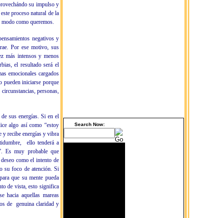
aprovechándo su impulso y
 este proceso natural de la
del modo como queremos.
 pensamientos negativos y
rae. Por ese motivo, sus
 vez más intensos y menos
ias, el resultado será el
imas emocionales cargados
o pueden iniciarse porque
 circunstancias, personas,
de sus energías. Si en el
Search Now:
ice algo así como “estoy
 y recibe energías y vibra
tidumbre,
ello tenderá a
o”. Es muy probable que
 deseo como el intento de
o su foco de atención. Si
o para que su mente pueda
o de vista, esto significa
se hacia aquellas mareas
dos de
genuina claridad y