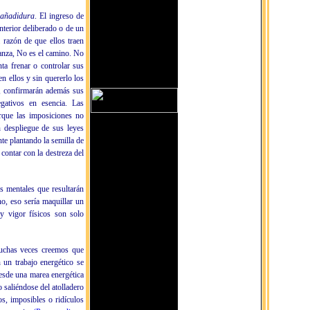
 añadidura
. El ingreso de
terior deliberado o de un
 razón de que ellos traen
anza, No es el camino. No
ta frenar o controlar sus
n ellos y sin quererlo los
s, confirmarán además sus
egativos en esencia.
Las
orque las imposiciones no
 despliegue de sus leyes
te plantando la semilla de
contar con la destreza del
os mentales que resultarán
no, eso sería maquillar un
y vigor físicos son solo
Muchas veces creemos que
un trabajo energético se
esde una marea energética
o saliéndose del atolladero
, imposibles o ridículos