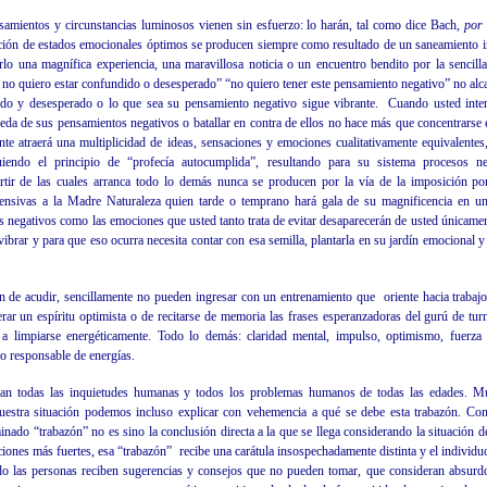
samientos y circunstancias luminosos vienen sin esfuerzo: lo harán, tal como dice Bach,
por
ción de estados emocionales óptimos se producen siempre como resultado de un saneamiento in
o una magnífica experiencia, una maravillosa noticia o un encuentro bendito por la sencilla
 no quiero estar confundido o desesperado” “no quiero tener este pensamiento negativo” no alc
ido y desesperado o lo que sea su pensamiento negativo sigue vibrante.
Cuando usted inten
eda de sus pensamientos negativos o batallar en contra de ellos no hace más que concentrarse e
ente atraerá una multiplicidad de ideas, sensaciones y emociones cualitativamente equivalente
uiendo el principio de “profecía autocumplida”, resultando para su sistema procesos n
artir de las cuales arranca todo lo demás nunca se producen por la vía de la imposición p
fensivas a la Madre Naturaleza quien tarde o temprano hará gala de su magnificencia en un
 negativos como las emociones que usted tanto trata de evitar desaparecerán de usted únicamen
ibrar y para que eso ocurra necesita contar con esa semilla, plantarla en su jardín emocional y 
n de acudir, sencillamente no pueden ingresar con un entrenamiento que
oriente hacia trabaj
rar un espíritu optimista o de recitarse de memoria las frases esperanzadoras del gurú de tur
a limpiarse energéticamente. Todo lo demás: claridad mental, impulso, optimismo, fuerza 
jo responsable de energías.
can todas las inquietudes humanas y todos los problemas humanos de todas las edades. 
estra situación podemos incluso explicar con vehemencia a qué se debe esta trabazón. Con 
ado “trabazón” no es sino la conclusión directa a la que se llega considerando la situación d
ciones más fuertes, esa “trabazón”
recibe una carátula insospechadamente distinta y el individu
 las personas reciben sugerencias y consejos que no pueden tomar, que consideran absurdos