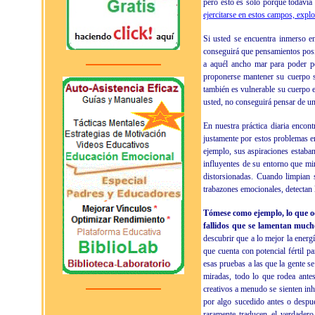
pero esto es solo porque todavía
ejercitarse en estos campos, explo
Si usted se encuentra inmerso e
conseguirá que pensamientos posi
a aquél ancho mar para poder p
proponerse mantener su cuerpo se
también es vulnerable su cuerpo e
usted, no conseguirá pensar de un
En nuestra práctica diaria enco
justamente por estos problemas e
ejemplo, sus aspiraciones estaban
influyentes de su entorno que m
distorsionadas. Cuando limpian 
trabazones emocionales, detectan l
Tómese como ejemplo, lo que oc
fallidos que se lamentan muc
descubrir que a lo mejor la ener
que cuenta con potencial fértil p
esas pruebas a las que la gente se
miradas, todo lo que rodea ante
creativos a menudo se sienten in
por algo sucedido antes o despu
raramente traducen el verdadero