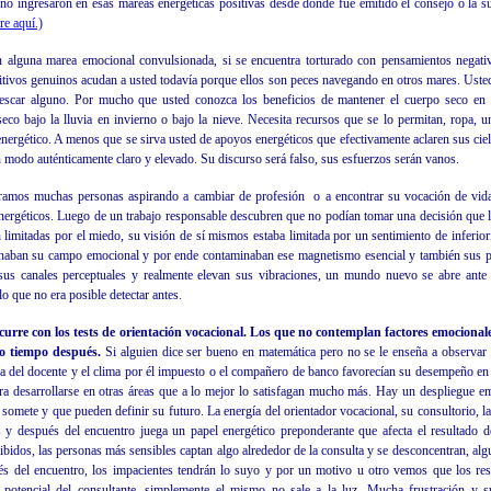
 no ingresaron en esas mareas energéticas positivas desde donde fue emitido el consejo o la s
re aquí.)
n alguna marea emocional convulsionada, si se encuentra torturado con pensamientos negati
tivos genuinos acudan a usted todavía porque ellos son peces navegando en otros mares. Usted
escar alguno. Por mucho que usted conozca los beneficios de mantener el cuerpo seco en 
co bajo la lluvia en invierno o bajo la nieve. Necesita recursos que se lo permitan, ropa, u
nergético. A menos que se sirva usted de apoyos energéticos que efectivamente aclaren sus cielo
 modo auténticamente claro y elevado. Su discurso será falso, sus esfuerzos serán vanos.
ntramos muchas personas aspirando a cambiar de profesión
o a encontrar su vocación de vid
nergéticos. Luego de un trabajo responsable descubren que no podían tomar una decisión que 
 limitadas por el miedo, su visión de sí mismos estaba limitada por un sentimiento de inferio
inaban su campo emocional y por ende contaminaban ese magnetismo esencial y también sus p
sus canales perceptuales y realmente elevan sus vibraciones, un mundo nuevo se abre ante 
o que no era posible detectar antes.
urre con los tests de orientación vocacional. Los que no contemplan factores emocionale
ho tiempo después.
Si alguien dice ser bueno en matemática pero no se le enseña a observar 
gía del docente y el clima por él impuesto o el compañero de banco favorecían su desempeño en
ara desarrollarse en otras áreas que a lo mejor lo satisfagan mucho más. Hay un despliegue em
 somete y que pueden definir su futuro. La energía del orientador vocacional, su consultorio, la
s y después del encuentro juega un papel energético preponderante que afecta el resultado 
hibidos, las personas más sensibles captan algo alrededor de la consulta y se desconcentran, 
és del encuentro, los impacientes tendrán lo suyo y por un motivo u otro vemos que los res
 potencial del consultante, simplemente el mismo no sale a la luz. Mucha frustración y su