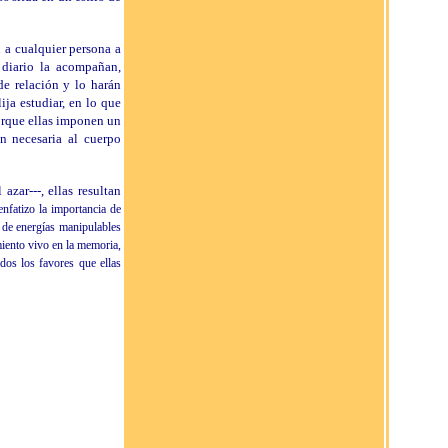
n a cualquier persona a
a diario la acompañan,
de relación y lo harán
ja estudiar, en lo que
orque ellas imponen un
an necesaria al cuerpo
azar---, ellas resultan
nfatizo la importancia de
 de energías manipulables
miento vivo en la memoria,
dos los favores que ellas