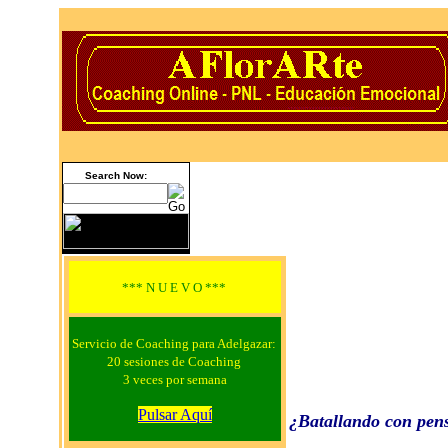
Search Now:
*** N U E V O ***
Servicio de Coaching para Adelgazar:
20 sesiones de Coaching
3 veces por semana
Pulsar Aquí
¿Batallando con p
en