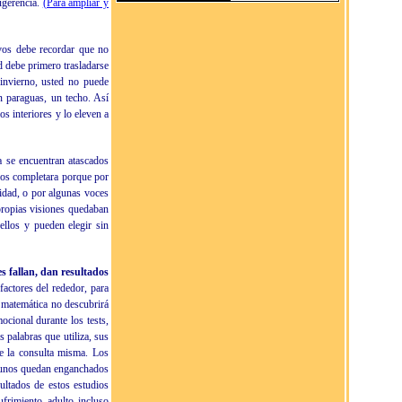
ugerencia.
(Para ampliar y
vos debe recordar que no
 debe primero trasladarse
invierno, usted no puede
n paraguas, un techo. Así
s interiores y lo eleven a
a se encuentran atascados
los completara porque por
ridad, o por algunas voces
ropias visiones quedaban
ellos y pueden elegir sin
s fallan, dan resultados
factores del rededor, para
 matemática no descubrirá
ocional durante los tests,
s palabras que utiliza, sus
de la consulta misma. Los
algunos quedan enganchados
ultados de estos estudios
frimiento adulto incluso