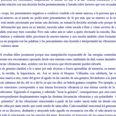
dan relación con una decisión hecha prematuramente y basada sobre factores que son secundar
lo ocupe, los pensamientos negativos o confusos vendrán a la mente azarosa, a la persona que 
 está inmerso en el miedo no podrá tener pensamientos de fe por más que su maestro se lo 
ed está siendo presionado por tomar una decisión, no tomará la decisión acertada solo porque 
a información que mora en su interior, necesita saber cómo sacarla a flote y cómo servirse de e
dido está muy bien consultar. Pero más sabio aún es saber a quién efectuarle la consulta. Bac
rdaderas y realmente útiles provienen de nuestro interior y nos enseña también cómo formular
ya no pregunta con las palabras y los pensamientos sino leyendo e interpretando las vibracion
 solemos atraer.
ach resultan útiles justamente porque una manipulación responsable de las energías contenidas
 pronto nos encontramos operando desde otra sintonía como cambiando de dial, somos lanzados f
encias vibratorias altas, ayúdese con los recursos que efectivamente pueden elevarlo.
 de genuina claridad o fe o amor por más técnicas o frases aprendidas de memoria, su mente 
 la envidia, la impaciencia, etc. Así se inicia el bloqueo. Utilizadas con sabiduría, las es
 una marea a otra, como del grave al agudo en las cuerdas de una guitarra, llevándonos a la par
o sin saltarnos del do, del re o del fa ya que sin ellos no habría guitarra completa. Por ejemplo, 
os emociones corresponden a una misma frecuencia vibratoria (a una misma cuerda de la g
; odio/amor. Siguiendo el esquema, y sabiendo “tocar la guitarra”, conseguiremos que otra cue
correspondientes desplazamientos según las distintas frecuencias vibratorias y sus polaridades.
 primarios” de las vibraciones emocionales a partir de los cuales nacen todas las demás co
ir rabia por tanto miedo que sentir miedo de tanta rabia. Cada tonalidad emocional irá genera
ve en su discurso, abultando y atrayendo todo aquello en resonancia con ella: el odio atraerá m
Aprender el lenguaje de las emociones no
rá todo lo relacionado con las energías del amor.