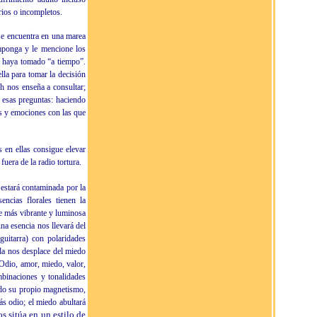
ios o incompletos.
se encuentra en una marea
imponga y le mencione los
la haya tomado “a tiempo”.
lla para tomar la decisión
h nos enseña a consultar;
 esas preguntas: haciendo
es y emociones con las que
 en ellas consigue elevar
uera de la radio tortura.
estará contaminada por la
encias florales tienen la
te más vibrante y luminosa
una esencia nos llevará del
uitarra) con polaridades
rda nos desplace del miedo
Odio, amor, miedo, valor,
mbinaciones y tonalidades
ndo su propio magnetismo,
ás odio; el miedo abultará
s sitúa en un estilo de