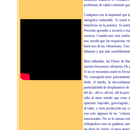
problemas de salud a menudo guar
Cualquiera sea la inquietud que 
energética vulnerable. Si usted
beneficios en la práctica. Si ust
Necesita aprender a recurrir a es
correcta. Cuando uno está confun
nos enseña que las respuestas ve
buen uso de las vibraciones. Uno 
lidiamos y que más sensiblemente
Bien utilizadas, las Flores de B
nuestra frecuencia vibratoria. De
Si no se encuentra usted en frecu
No conseguirá tener pensamientos
duda, el miedo, la desconfianza,
particularidad de desplazarnos de
del do , del re, del mi, del fa per
odio al amor siendo que estas d
opuestas: bajo/alto, grave/agudo
al valor, y otras producirán sus 
son solo algunos de los “colores
emocionales. No es lo mismo sent
reflejándose esto en palabras cla
las ideas de miedo; el amor atrae