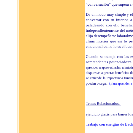
“conversación” que supera a 
De un modo muy simple y efect
conversar con su interior, 
paladeando con ello benefici
independientemente del métod
elija desempeñarse laboralmen
clima interior que así lo p
emocional como lo es el buen 
Cuando se trabaja con las ese
sorprendentes potenciador
es 
aprender a aprovecharlas al máxi
dispuestas a generar beneficios d
se entiende la importancia funda
pueden otorgar.
(Para aprender a 
Temas Relacionados:
ejercicio gratis para barrer 
Trabajo con energías de Bac