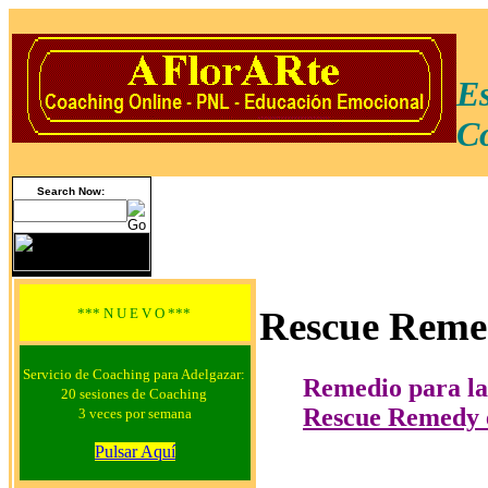
Es
Co
Search Now:
Rescue Rem
*** N U E V O ***
Servicio de Coaching para Adelgazar:
Remedio para la
20 sesiones de Coaching
Rescue Remedy es
3 veces por semana
Pulsar Aquí