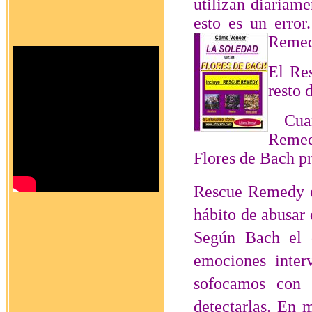
utilizan diariam
esto es un erro
Remed
El Re
resto 
Cuand
Remedy
Flores de Bach pr
Rescue Remedy es
hábito de abusar 
Según Bach el o
emociones inter
sofocamos con
detectarlas. En