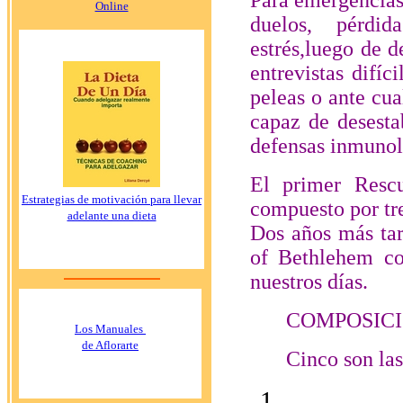
Online
duelos, pérdida
estrés,luego de d
entrevistas difí
peleas o ante cua
capaz de desesta
defensas inmunol
El primer Resc
Estrategias de motivación para llevar
compuesto por tr
adelante una dieta
Dos años más ta
of Bethlehem co
nuestros días.
COMPOSIC
Los Manuales
de Aflorarte
Cinco son la