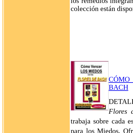
los remedios integra
colección están dispo
CÓMO 
BACH
DETALL
Flores 
trabaja sobre cada 
para los Miedos. Of