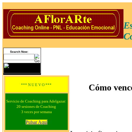
Es
Co
Search Now:
*** N U E V O ***
Cómo vence
Servicio de Coaching para Adelgazar:
20 sesiones de Coaching
3 veces por semana
Pulsar Aquí