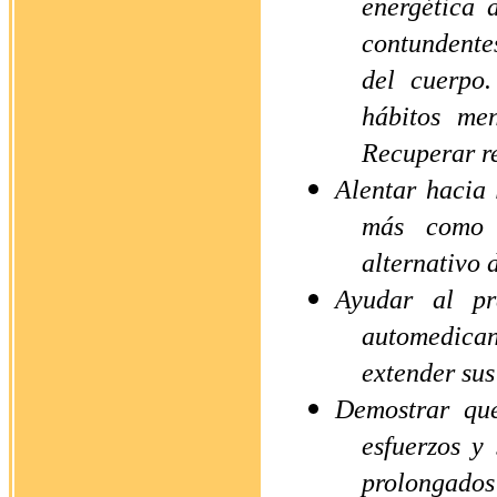
energética 
contundentes
del cuerpo
hábitos men
Recuperar r
Alentar hacia 
más como 
alternativo 
Ayudar
al pr
automedican
extender sus
Demostrar qu
esfuerzos y
prolongados 